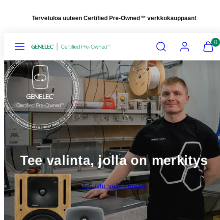
Siirry
Tervetuloa uuteen Certified Pre-Owned
™
verkkokauppaan!
sisältöön
Valikko
Hae
Tili
Näytä
Näytä
0
ostosk
ostosk
(
(
0
0
)
)
Tee valinta, jolla on merkitys
Tutustu valikoimaan